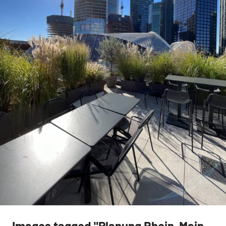
Gartenneuanlage,
Gartenplanung,
Dachbegrünung
Images tagged "Planung Rhein-Main